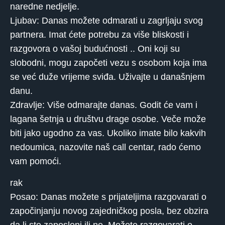
naredne nedjelje.
Ljubav: Danas možete odmarati u zagrljaju svog
partnera. Imat ćete potrebu za više bliskosti i
razgovora o vašoj budućnosti .. Oni koji su
slobodni, mogu započeti vezu s osobom koja ima
se već duže vrijeme sviđa. Uživajte u današnjem
danu.
Zdravlje: Više odmarajte danas. Godit će vam i
lagana šetnja u društvu drage osobe. Veče može
biti jako ugodno za vas. Ukoliko imate bilo kakvih
nedoumica, nazovite naš call centar, rado ćemo
vam pomoći.
rak
Posao: Danas možete s prijateljima razgovarati o
započinjanju novog zajedničkog posla, bez obzira
da li ste zaposleni ili ne. Možete razgovarati o