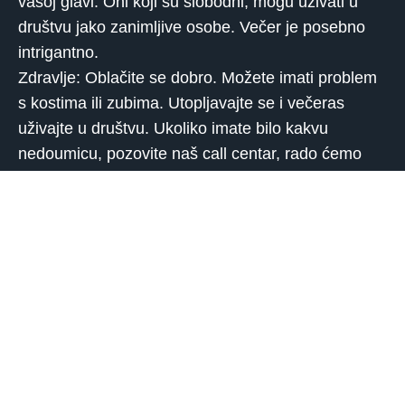
vašoj glavi. Oni koji su slobodni, mogu uživati ​​u
društvu jako zanimljive osobe. Večer je posebno
intrigantno.
Zdravlje: Oblačite se dobro. Možete imati problem
s kostima ili zubima. Utopljavajte se i večeras
uživajte u društvu. Ukoliko imate bilo kakvu
nedoumicu, pozovite naš call centar, rado ćemo
vam pomoći.
Jarac
Posao: Ukoliko vas intuicija danas upozorava na
potencijalnu opasnost od strane neke osobe koja
se često nalazi u vašem okruženju, poslušajte je,
vaš unutarnji glas vam sada ne govori ništa bez
razloga. Razmišljate o strategijama i kako da se
čuvate potencijalnih intriga.
Ljubav: Vaša potreba da nekoliko sati provedete