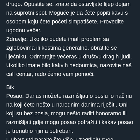
drugo. Opustite se, znate da ostavljate lijep dojam
na suprotni spol. Moguće je da ćete popiti kavu s
osobom koju ćete početi simpatišete. Provedite
ugodnu večer.
Zdravlje: Ukoliko budete imali problem sa
zglobovima ili kostima generalno, obratite se
liječniku. Odmarajte večeras u društvu dragih ljudi.
Ukoliko imate bilo kakvih nedoumica, nazovite naš
call centar, rado ćemo vam pomoći.
Bik
Posao: Danas možete razmišljati o poslu io načinu
na koji ćete nešto u narednim danima riješiti. Oni
koji su bez posla, mogu nešto raditi honorarno ili
razmišljati gdje mogu posao potražiti i kakav posao
je trenutno njima potreban.
Ljubav: Odmarajte što više u zagrljaju svog