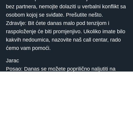
bez partnera, nemojte dolaziti u verbalni konflikt sa
osobom kojoj se sviđate. Prešutite nešto.
Zdravlje: Bit ćete danas malo pod tenzijom i
raspoloženje će biti promjenjivo. Ukoliko imate bilo
kakvih nedoumica, nazovite naš call centar, rado
ćemo vam pomoći.
Jarac
Posao: Danas se možete poprilično naljutiti na
suradnike, jer će vam na loš način priopćiti neku
novost u vezi vašeg posla. Bit ćete iznenađeni
njihovom bezobzirnošću. Ako ste bez posla,
možete očekivati ​​da vam prijatelji ponude neki
posao.
Ljubav: Danas vam odnos s partnerom neće biti
prioritet jer ćete imati dosta drugih obveza.