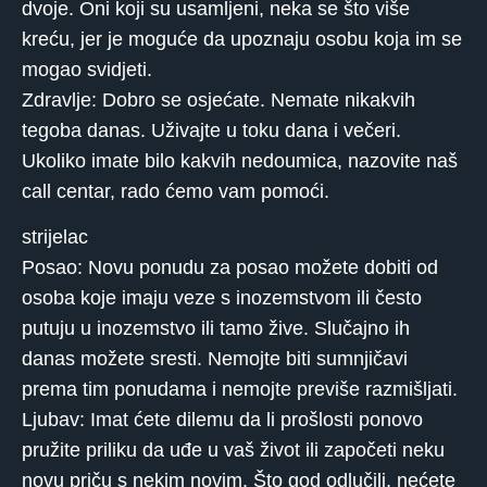
dvoje. Oni koji su usamljeni, neka se što više
kreću, jer je moguće da upoznaju osobu koja im se
mogao svidjeti.
Zdravlje: Dobro se osjećate. Nemate nikakvih
tegoba danas. Uživajte u toku dana i večeri.
Ukoliko imate bilo kakvih nedoumica, nazovite naš
call centar, rado ćemo vam pomoći.
strijelac
Posao: Novu ponudu za posao možete dobiti od
osoba koje imaju veze s inozemstvom ili često
putuju u inozemstvo ili tamo žive. Slučajno ih
danas možete sresti. Nemojte biti sumnjičavi
prema tim ponudama i nemojte previše razmišljati.
Ljubav: Imat ćete dilemu da li prošlosti ponovo
pružite priliku da uđe u vaš život ili započeti neku
novu priču s nekim novim. Što god odlučili, nećete