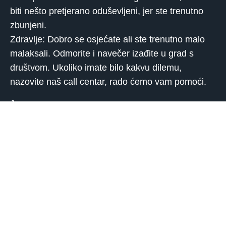
biti nešto pretjerano oduševljeni, jer ste trenutno
zbunjeni.
Zdravlje: Dobro se osjećate ali ste trenutno malo
malaksali. Odmorite i navečer izađite u grad s
društvom. Ukoliko imate bilo kakvu dilemu,
nazovite naš call centar, rado ćemo vam pomoći.
Jarac
Posao: Ukoliko vam je radan dan, razgovori koje
ćete voditi sa poslovnim partnerima biće puni
optimizma. Umetati nametnuti svoj način
razmišljanja koji će većina suradnika podržati. Imat
ćete takta, čak ćete svoje suradnike motivirati
dodatno i time ih poticati da daju svoj doprinos
radu.
Ljubav: Trenutno vam je sama riječ ljubav