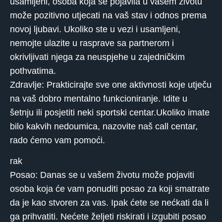
usamljeni, osoba koja se pojavila u vašem životu
može pozitivno utjecati na vaš stav i odnos prema
novoj ljubavi. Ukoliko ste u vezi i usamljeni,
nemojte ulazite u rasprave sa partnerom i
okrivljivati ​​njega za neuspjehe u zajedničkim
pothvatima.
Zdravlje: Prakticirajte sve one aktivnosti koje utječu
na vaš dobro mentalno funkcioniranje. Idite u
šetnju ili posjetiti neki sportski centar.Ukoliko imate
bilo kakvih nedoumica, nazovite naš call centar,
rado ćemo vam pomoći.
rak
Posao: Danas se u vašem životu može pojaviti
osoba koja će vam ponuditi posao za koji smatrate
da je kao stvoren za vas. Ipak ćete se nećkati da li
ga prihvatiti. Nećete željeti riskirati i izgubiti posao