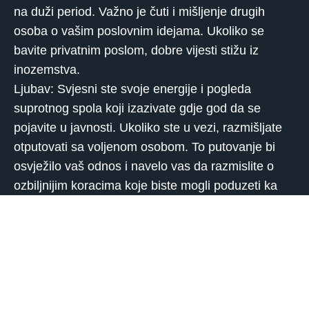
na duži period. Važno je čuti i mišljenje drugih
osoba o vašim poslovnim idejama. Ukoliko se
bavite privatnim poslom, dobre vijesti stižu iz
inozemstva.
Ljubav: Svjesni ste svoje energije i pogleda
suprotnog spola koji izazivate gdje god da se
pojavite u javnosti. Ukoliko ste u vezi, razmišljate
otputovati sa voljenom osobom. To putovanje bi
osvježilo vaš odnos i navelo vas da razmislite o
ozbiljnijim koracima koje biste mogli poduzeti ka
voljenoj osobi.
Zdravlje: Prija vam više fizičke aktivnosti tijekom
dana. Situacije koje su vam ranije stvarale
nervozu, ne utječu više na vas loše kao ranije. Više
spavajte, potreban vam je san.Ukoliko imate bilo
kakvih nedoumica, nazovite naš call centar, rado