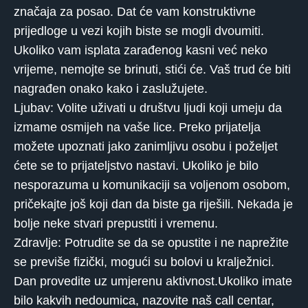
značaja za posao. Dat će vam konstruktivne
prijedloge u vezi kojih biste se mogli dvoumiti.
Ukoliko vam isplata zarađenog kasni već neko
vrijeme, nemojte se brinuti, stići će. Vaš trud će biti
nagrađen onako kako i zaslužujete.
Ljubav: Volite uživati ​​u društvu ljudi koji umeju da
izmame osmijeh na vaše lice. Preko prijatelja
možete upoznati jako zanimljivu osobu i poželjet
ćete se to prijateljstvo nastavi. Ukoliko je bilo
nesporazuma u komunikaciji sa voljenom osobom,
pričekajte još koji dan da biste ga riješili. Nekada je
bolje neke stvari prepustiti i vremenu.
Zdravlje: Potrudite se da se opustite i ne naprežite
se previše fizički, mogući su bolovi u kralježnici.
Dan provedite uz umjerenu aktivnost.Ukoliko imate
bilo kakvih nedoumica, nazovite naš call centar,