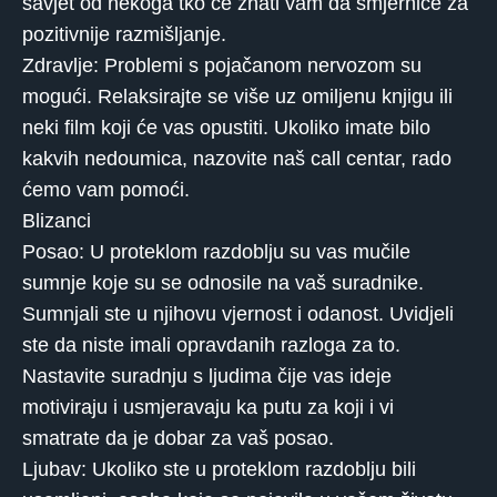
savjet od nekoga tko će znati vam da smjernice za
pozitivnije razmišljanje.
Zdravlje: Problemi s pojačanom nervozom su
mogući. Relaksirajte se više uz omiljenu knjigu ili
neki film koji će vas opustiti. Ukoliko imate bilo
kakvih nedoumica, nazovite naš call centar, rado
ćemo vam pomoći.
Blizanci
Posao: U proteklom razdoblju su vas mučile
sumnje koje su se odnosile na vaš suradnike.
Sumnjali ste u njihovu vjernost i odanost. Uvidjeli
ste da niste imali opravdanih razloga za to.
Nastavite suradnju s ljudima čije vas ideje
motiviraju i usmjeravaju ka putu za koji i vi
smatrate da je dobar za vaš posao.
Ljubav: Ukoliko ste u proteklom razdoblju bili