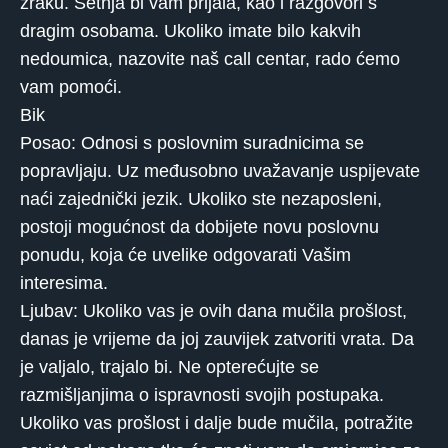
zraku. Šetnja bi vam prijala, kao i razgovori s
dragim osobama. Ukoliko imate bilo kakvih
nedoumica, nazovite naš call centar, rado ćemo
vam pomoći.
Bik
Posao: Odnosi s poslovnim suradnicima se
popravljaju. Uz međusobno uvažavanje uspijevate
naći zajednički jezik. Ukoliko ste nezaposleni,
postoji mogućnost da dobijete novu poslovnu
ponudu, koja će uvelike odgovarati Vašim
interesima.
Ljubav: Ukoliko vas je ovih dana mučila prošlost,
danas je vrijeme da joj zauvijek zatvoriti vrata. Da
je valjalo, trajalo bi. Ne opterećujte se
razmišljanjima o ispravnosti svojih postupaka.
Ukoliko vas prošlost i dalje bude mučila, potražite