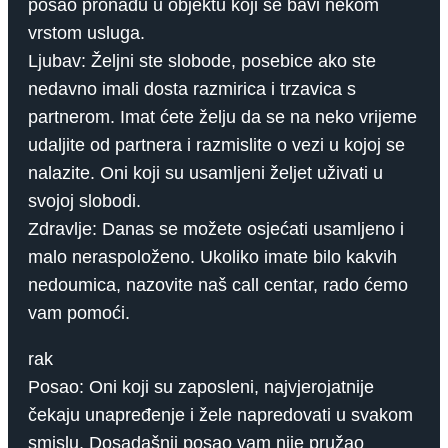
posao pronađu u objektu koji se bavi nekom
vrstom usluga.
Ljubav: Željni ste slobode, posebice ako ste
nedavno imali dosta razmirica i trzavica s
partnerom. Imat ćete želju da se na neko vrijeme
udaljite od partnera i razmislite o vezi u kojoj se
nalazite. Oni koji su usamljeni željet uživati ​​u
svojoj slobodi.
Zdravlje: Danas se možete osjećati usamljeno i
malo neraspoloženo. Ukoliko imate bilo kakvih
nedoumica, nazovite naš call centar, rado ćemo
vam pomoći.
rak
Posao: Oni koji su zaposleni, najvjerojatnije
čekaju unapređenje i žele napredovati u svakom
smislu. Dosadašnji posao vam nije pružao