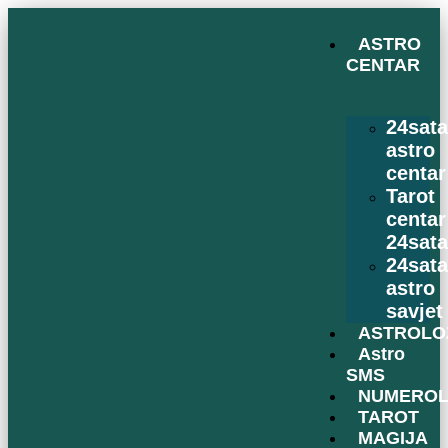
ASTRO
CENTAR
24sat
astro
centar
Tarot
centar
24sat
24sat
astro
savjet
ASTROLO
Astro
SMS
NUMEROL
TAROT
MAGIJA