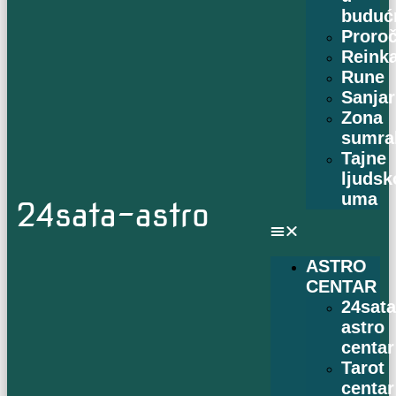
buduć
Proro
Reinka
Rune
Sanjar
Zona
sumra
Tajne
ljudsk
uma
24sata-astro
ASTRO
CENTAR
24sat
astro
centar
Tarot
centar