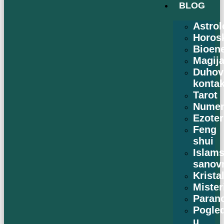
BLOG
Astrol
Horos
Bioene
Magij
Duhov
kontak
Tarot
Numer
Ezoter
Feng
shui
Islams
sanov
Kristal
Mister
Paran
Pogle
u