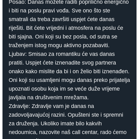
Posao: Danas možete raditi poprilično energično
i biti na poslu pravi vođa. Sve ono što ste
smatrali da treba završiti uspjet ćete danas
riješiti. Bit ćete vrijedni i atmosfera na poslu će
biti sjajna. Oni koji su bez posla, od sutra se
traženjem istog mogu aktivno pozabaviti.
Ljubav: Smisao za romantiku će vas danas
pratiti. Uspjet ćete iznenadite svog partnera
onako kako mislite da bi i on želio biti iznenađen.
Oni koji su usamljeni mogu danas preko prijatelja
upoznati osobu koja im se veće duže vrijeme
javljala na društvenim mrežama.
Zdravlje: Zdravlje vam je danas na
zadovoljavajućoj razini. Opušteni ste i spremni
za druženja. Ukoliko imate bilo kakvih
nedoumica, nazovite naš call centar, rado ćemo