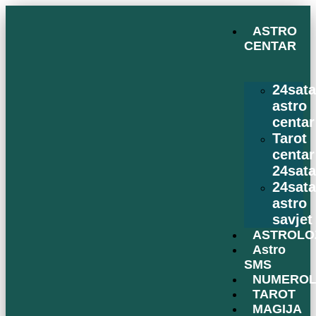
ASTRO
CENTAR
24sat
astro
centar
Tarot
centar
24sat
24sat
astro
savjet
ASTROLO
Astro
SMS
NUMEROL
TAROT
MAGIJA