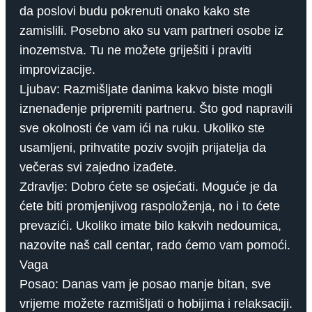
da poslovi budu pokrenuti onako kako ste
zamislili. Posebno ako su vam partneri osobe iz
inozemstva. Tu ne možete griješiti i praviti
improvizacije.
Ljubav: Razmišljate danima kakvo biste mogli
iznenađenje pripremiti partneru. Što god napravili
sve okolnosti će vam ići na ruku. Ukoliko ste
usamljeni, prihvatite poziv svojih prijatelja da
večeras svi zajedno izađete.
Zdravlje: Dobro ćete se osjećati. Moguće je da
ćete biti promjenjivog raspoloženja, no i to ćete
prevazići. Ukoliko imate bilo kakvih nedoumica,
nazovite naš call centar, rado ćemo vam pomoći.
Vaga
Posao: Danas vam je posao manje bitan, sve
vrijeme možete razmišljati o hobijima i relaksaciji.