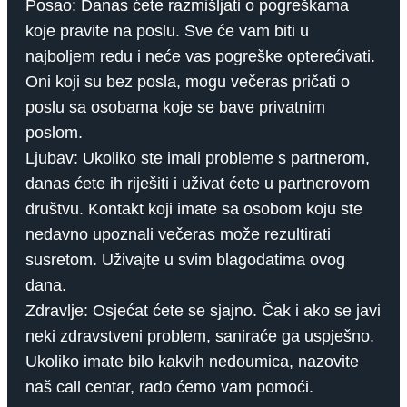
Posao: Danas ćete razmišljati o pogreškama
koje pravite na poslu. Sve će vam biti u
najboljem redu i neće vas pogreške opterećivati.
Oni koji su bez posla, mogu večeras pričati o
poslu sa osobama koje se bave privatnim
poslom.
Ljubav: Ukoliko ste imali probleme s partnerom,
danas ćete ih riješiti i uživat ćete u partnerovom
društvu. Kontakt koji imate sa osobom koju ste
nedavno upoznali večeras može rezultirati
susretom. Uživajte u svim blagodatima ovog
dana.
Zdravlje: Osjećat ćete se sjajno. Čak i ako se javi
neki zdravstveni problem, saniraće ga uspješno.
Ukoliko imate bilo kakvih nedoumica, nazovite
naš call centar, rado ćemo vam pomoći.