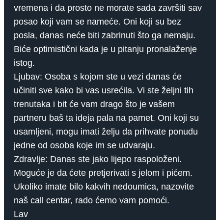
vremena i da prosto ne morate sada završiti sav
posao koji vam se nameće. Oni koji su bez
posla, danas neće biti zabrinuti što ga nemaju.
Biće optimistični kada je u pitanju pronalaženje
istog.
Ljubav: Osoba s kojom ste u vezi danas će
učiniti sve kako bi vas usrećila. Vi ste željni tih
trenutaka i bit će vam drago što je vašem
partneru baš ta ideja pala na pamet. Oni koji su
usamljeni, mogu imati želju da prihvate ponudu
jedne od osoba koje im se udvaraju.
Zdravlje: Danas ste jako lijepo raspoloženi.
Moguće je da ćete pretjerivati ​​s jelom i pićem.
Ukoliko imate bilo kakvih nedoumica, nazovite
naš call centar, rado ćemo vam pomoći.
Lav