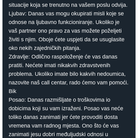
situacije koja se trenutno na vašem poslu odvija.
Ljubav: Danas vas mogu okupirati misli koje se
odnose na ljubavno funkcioniranje. Ukoliko je
vaš partner ono pravo za vas možete poželjeti
živiti s njim. Oboje ćete uspjeti da se usuglasite
oko nekih zajedničkih pitanja.
Zdravlje: Odlično raspoloženje će vas danas
pratiti. Nećete imati nikakvih zdravstvenih
problema. Ukoliko imate bilo kakvih nedoumica,
nazovite naš call centar, rado ćemo vam pomoći.
Bik
Posao: Danas razmišljate o troškovima io
dobicima koji su vam izraženi. Posao vas neće
toliko danas zanimati jer ćete provoditi dosta
vremena vam radnog mjesta. Ono što će vas
zanimati jesu dobri međuljudski odnosi u