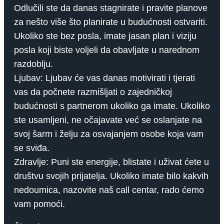
Odlučili ste da danas stagnirate i pravite planove
za nešto više što planirate u budućnosti ostvariti.
Ukoliko ste bez posla, imate jasan plan i viziju
posla koji biste voljeli da obavljate u narednom
razdoblju.
Ljubav: Ljubav će vas danas motivirati i tjerati
vas da počnete razmišljati o zajedničkoj
budućnosti s partnerom ukoliko ga imate. Ukoliko
ste usamljeni, ne očajavate već se oslanjate na
svoj šarm i želju za osvajanjem osobe koja vam
se sviđa.
Zdravlje: Puni ste energije, blistate i uživat ćete u
društvu svojih prijatelja. Ukoliko imate bilo kakvih
nedoumica, nazovite naš call centar, rado ćemo
vam pomoći.