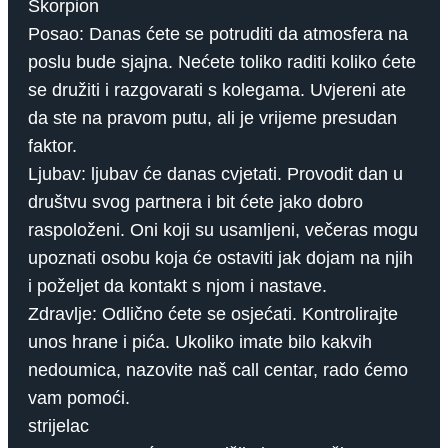
Škorpion
Posao: Danas ćete se potruditi da atmosfera na
poslu bude sjajna. Nećete toliko raditi koliko ćete
se družiti i razgovarati s kolegama. Uvjereni ate
da ste na pravom putu, ali je vrijeme presudan
faktor.
Ljubav: ljubav će danas cvjetati. Provodit dan u
društvu svog partnera i bit ćete jako dobro
raspoloženi. Oni koji su usamljeni, večeras mogu
upoznati osobu koja će ostaviti jak dojam na njih
i poželjet da kontakt s njom i nastave.
Zdravlje: Odlično ćete se osjećati. Kontrolirajte
unos hrane i pića. Ukoliko imate bilo kakvih
nedoumica, nazovite naš call centar, rado ćemo
vam pomoći.
strijelac