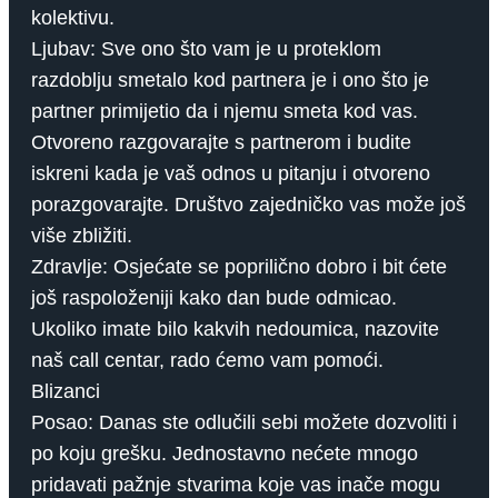
kolektivu.
Ljubav: Sve ono što vam je u proteklom
razdoblju smetalo kod partnera je i ono što je
partner primijetio da i njemu smeta kod vas.
Otvoreno razgovarajte s partnerom i budite
iskreni kada je vaš odnos u pitanju i otvoreno
porazgovarajte. Društvo zajedničko vas može još
više zbližiti.
Zdravlje: Osjećate se poprilično dobro i bit ćete
još raspoloženiji kako dan bude odmicao.
Ukoliko imate bilo kakvih nedoumica, nazovite
naš call centar, rado ćemo vam pomoći.
Blizanci
Posao: Danas ste odlučili sebi možete dozvoliti i
po koju grešku. Jednostavno nećete mnogo
pridavati pažnje stvarima koje vas inače mogu