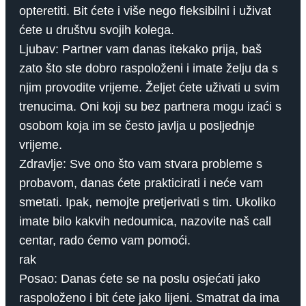
opteretiti. Bit ćete i više nego fleksibilni i uživat
ćete u društvu svojih kolega.
Ljubav: Partner vam danas itekako prija, baš
zato što ste dobro raspoloženi i imate želju da s
njim provodite vrijeme. Željet ćete uživati ​​u svim
trenucima. Oni koji su bez partnera mogu izaći s
osobom koja im se često javlja u posljednje
vrijeme.
Zdravlje: Sve ono što vam stvara probleme s
probavom, danas ćete prakticirati i neće vam
smetati. Ipak, nemojte pretjerivati ​​s tim. Ukoliko
imate bilo kakvih nedoumica, nazovite naš call
centar, rado ćemo vam pomoći.
rak
Posao: Danas ćete se na poslu osjećati jako
raspoloženo i bit ćete jako lijeni. Smatrat da ima