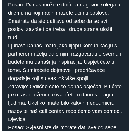
Posao: Danas možete doći na nagovor kolega u
dilemu na koji način možete učiniti poslove.
Smatrate da ste dali sve od sebe da se svi
poslovi završe i da treba i druga strana uložiti
trud.
Ljubav: Danas imate jako lijepu komunikaciju s
partnerom i želju da s njim razgovarati o svemu i
budete mu današnja inspiracija. Uspjet ćete u
tome. Sumiraćete dojmove i prepričavaće
događaje koji su vas još više spojili.
Zdravlje: Odlično ćete se danas osjećati. Bit ćete
jako raspoloženi i uživat ćete u danu s dragim
ljudima. Ukoliko imate bilo kakvih nedoumica,
nazovite naš call centar, rado ćemo vam pomoći.
Djevica
Posao: Svjesni ste da morate dati sve od sebe