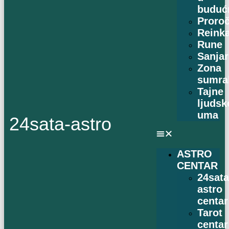
buduć
Proro
Reinka
Rune
Sanjar
Zona
sumra
Tajne
ljudsk
uma
24sata-astro
ASTRO
CENTAR
24sat
astro
centar
Tarot
centar