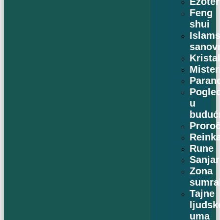
Ezoter
Feng
shui
Islams
sanov
Kristal
Mister
Paran
Pogle
u
buduć
Proro
Reinka
Rune
Sanjar
Zona
sumra
Tajne
ljudsk
uma