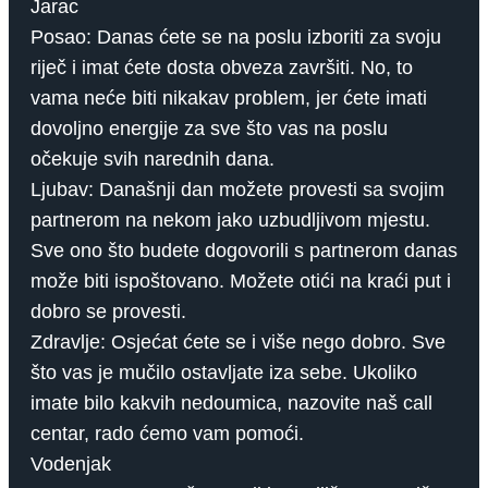
Jarac
Posao: Danas ćete se na poslu izboriti za svoju
riječ i imat ćete dosta obveza završiti. No, to
vama neće biti nikakav problem, jer ćete imati
dovoljno energije za sve što vas na poslu
očekuje svih narednih dana.
Ljubav: Današnji dan možete provesti sa svojim
partnerom na nekom jako uzbudljivom mjestu.
Sve ono što budete dogovorili s partnerom danas
može biti ispoštovano. Možete otići na kraći put i
dobro se provesti.
Zdravlje: Osjećat ćete se i više nego dobro. Sve
što vas je mučilo ostavljate iza sebe. Ukoliko
imate bilo kakvih nedoumica, nazovite naš call
centar, rado ćemo vam pomoći.
Vodenjak