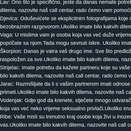
Lav: Ono što je specifično, jeste da danas nemate potre
dilema, nazovite naš call centar, rado ćemo vam pomoći
Djevica: Oduševićete se eksplicitnim fotografijama koje 
bezobraznim razgovorom.Ukoliko imate bilo kakvih dilem
Vaga: U mislima vam je osoba koja vas već duže vrijeme in
popričate sa njom.Tada mogu sevnuti iskre. Ukoliko imat
Škorpion: Danas je vatra vaš drugo ime. Sve što predloži
raspoložen za sve.Ukoliko imate bilo kakvih dilema, naz
Strijelac: Imate potrebu da kažete partneru koje su vaše
bilo kakvih dilema, nazovite naš call centar, rado ćemo
Jarac: Razmišljate da li s vašim partnerom imati odnose 
primeti.Ukoliko imate bilo kakvih dilema, nazovite naš 
Vodenjak: Gdje god da krenete, stječete mnogo udvarač
koja vas već neko vrijeme seksualno privlači.Ukoliko im
Ribe: Vaše misli su trenutno kraj osobe koja živi u inoze
vas.Ukoliko imate bilo kakvih dilema, nazovite naš call