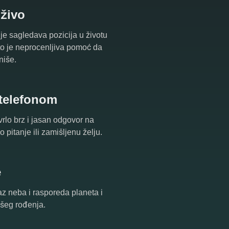
uživo
je sagledava pozicija u životu
što je neprocenljiva pomoć da
niše.
 telefonom
vrlo brz i jasan odgovor na
 pitanje ili zamišljenu želju.
e
az neba i rasporeda planeta i
ašeg rođenja.