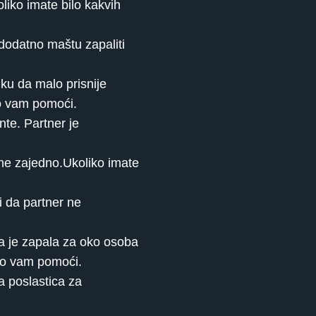
iko imate bilo kakvih
 dodatno maštu zapaliti
iku da malo prisnije
mo vam pomoći.
te. Partner je
ome zajedno.Ukoliko imate
i da partner ne
a je zapala za oko osoba
emo vam pomoći.
a poslastica za