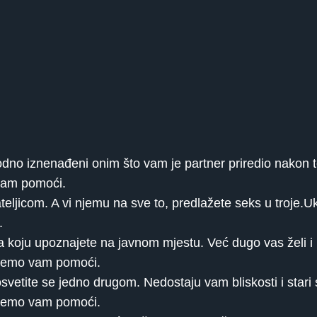
odno iznenađeni onim što vam je partner priredio nakon 
 vam pomoći.
teljicom. A vi njemu na sve to, predlažete seks u troje.Uk
.
ba koju upoznajete na javnom mjestu. Već dugo vas želi i
o ćemo vam pomoći.
vetite se jedno drugom. Nedostaju vam bliskosti i stari s
o ćemo vam pomoći.