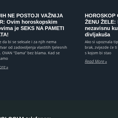
JIH NE POSTOJI VAŽNIJA
HOROSKOP 
R: Ovim horoskopskim
ŽENU ŽELE: B
ovima je SEKS NA PAMETI
nezavisnu ku
ATA!
divljakuša
e da bi se seksale i za njih nema
Ako si upoznala tip
stvar od zadovoljenja vlastitih tjelesnih
brak, zvijezde će ti 
. OVAN “Dama” bez blama. Kad se
s kojom bi stao
 samo
Read More »
ore »