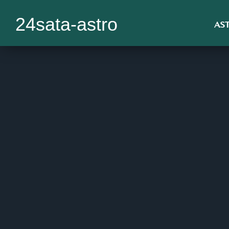
24sata-astro
AS