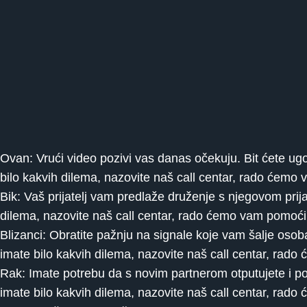
Ovan: Vrući video pozivi vas danas očekuju. Bit ćete ug
bilo kakvih dilema, nazovite naš call centar, rado ćemo
Bik: Vaš prijatelj vam predlaže druženje s njegovom prija
dilema, nazovite naš call centar, rado ćemo vam pomoći
Blizanci: Obratite pažnju na signale koje vam šalje oso
imate bilo kakvih dilema, nazovite naš call centar, rad
Rak: Imate potrebu da s novim partnerom otputujete i pos
imate bilo kakvih dilema, nazovite naš call centar, rad