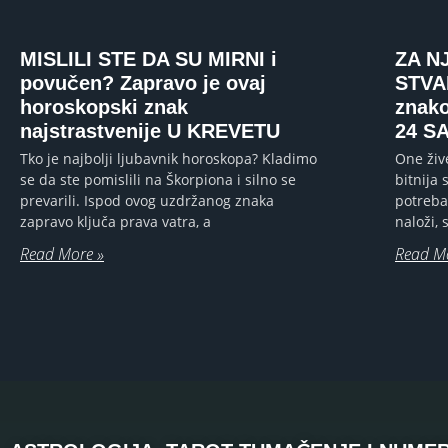
MISLILI STE DA SU MIRNI i
ZA N
povučen? Zapravo je ovaj
STVA
horoskopski znak
znak
najstrastvenije U KREVETU
24 S
Tko je najbolji ljubavnik horoskopa? Kladimo
One živ
se da ste pomislili na Škorpiona i silno se
bitnija 
prevarili. Ispod ovog uzdržanog znaka
potreba
zapravo ključa prava vatra, a
naloži,
Read More »
Read M