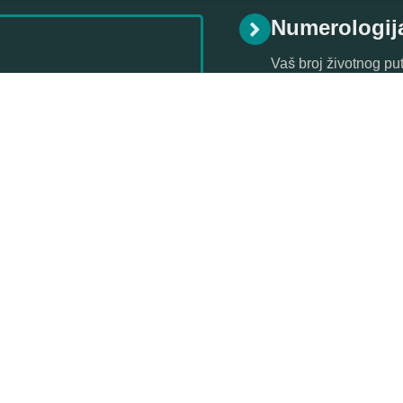
Numerologij
Vaš broj životnog put
numeroloških aspeka
o numerologiji.
ratite se našem stručnom i
stro prognozu!
Saznajte više o
astrologiji
ko
Vam pomoći da se uz razgo
štetne
crne magije
i unapre
horoskopske karte
.