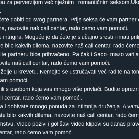
bu za perverzijom već nježnim i romantičnim seksom.Ukol
.
ćete dobiti od svog partnera. Prije seksa će vam partner
a, nazovite naš call centar, rado ćemo vam pomoći.
trigira. Moguće je da ćete je slučajno sresti i imati pril
e bilo kakvih dilema, nazovite naš call centar, rado će
te partneru biće prihvaćeno. Pa čak i Sado- mazo varijan
ovite naš call centar, rado ćemo vam pomoći.
 želje u krevetu. Nemojte se ustručavati već radite na t
 vam pomoći.
ili s osobom koja vas mnogo više privlači. Budite oprezn
call centar, rado ćemo vam pomoći.
a i dobivate mnogo ponuda za intimnija druženja. A vam
ate bilo kakvih dilema, nazovite naš call centar, rado ć
mstvu. Video pozivi i golišavi video klipovi su danas prav
 centar, rado ćemo vam pomoći.