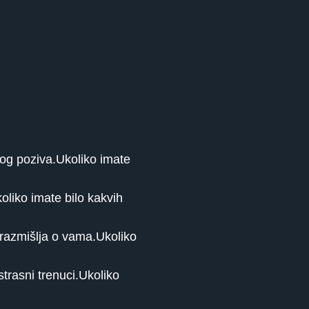
tog poziva.Ukoliko imate
oliko imate bilo kakvih
 razmišlja o vama.Ukoliko
trasni trenuci.Ukoliko