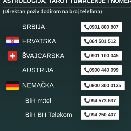
ASTROLOGIJA, TAROT TUMAČENJE I NUMER
(Direktan poziv dodirom na broj telefona)
SRBIJA
0901 800 807
HRVATSKA
064 501 512
ŠVAJCARSKA
0901 100 045
AUSTRIJA
0900 440 099
NEMAČKA
0900 300 0135
BiH m:tel
094 573 637
BiH BH Telekom
094 250 407