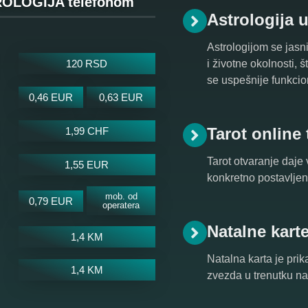
OLOGIJA telefonom
Astrologija 
Astrologijom se jasni
120 RSD
i životne okolnosti, 
se uspešnije funkcio
0,46 EUR
0,63 EUR
Tarot online
1,99 CHF
Tarot otvaranje daje 
1,55 EUR
konkretno postavljeno
mob. od
0,79 EUR
operatera
Natalne kart
1,4 KM
Natalna karta je prik
1,4 KM
zvezda u trenutku n