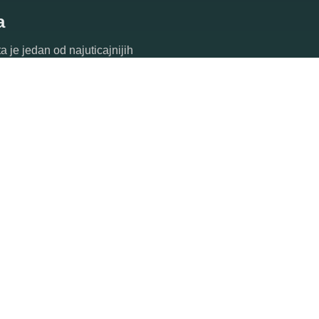
a
a je jedan od najuticajnijih
ta u okviru kompletne nauke
ntaktiranjem
astrologa
koji će
vor,
tarot
i
proricanje
oslobodite
dite Vaš život poznavanjem