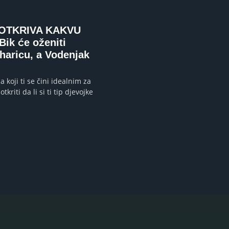
OTKRIVA KAKVU
ik će oženiti
haricu, a Vodenjak
a koji ti se čini idealnim za
otkriti da li si ti tip djevojke