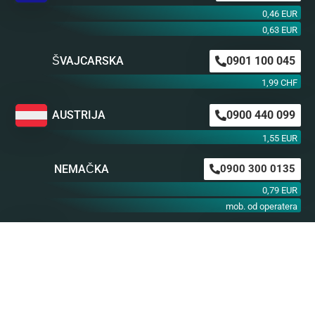
0,46 EUR
0,63 EUR
ŠVAJCARSKA
0901 100 045
1,99 CHF
AUSTRIJA
0900 440 099
1,55 EUR
NEMAČKA
0900 300 0135
0,79 EUR
mob. od operatera
BiH m:tel
094 573 637
1,4 KM
BiH BH Telekom
094 250 407