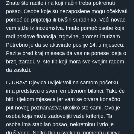
Znate što radite i na koji način treba pokrenuti
posao. Osobe koje su nezaposlene mogu očekivati
​​pomoć od prijatelja ili bivših suradnika. Veći novac
vam stiže iz inozemstva. Imate pomoć osobe koja
radi poslove financija, trgovine, promet i turizam.
Potrebno je da se aktivirate poslije 14. u mjesecu.
Pazite pred kraj mjeseca da vas ne ponese ideja o
brzoj zaradi. Vi ste tip koji mora sve svojim radom
da zasluži.
LJUBAV: Djevica uvijek voli na samom početku
ima predstavu o svom emotivnom bilanci. Tako će
biti i tijekom mjeseca jer vam se otvara konačno
put novog poznanastva ukoliko ste sami. Ovo je
osoba koja može zadovoljiti vaše kriterije. Ta
osoba ima stabilan posao, nekretninu i vrlo je
društvena. Netko tko u svakom momentu ulijeva