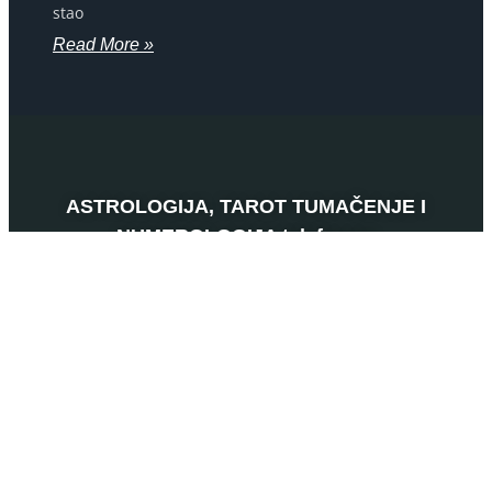
stao
Read More »
ASTROLOGIJA, TAROT TUMAČENJE I
NUMEROLOGIJA telefonom
SRBIJA
0901 800 807
120 RSD
HRVATSKA
064 501 512
0,46 EUR