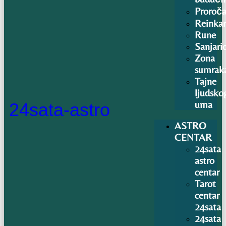
Proroča
Reinkar
Rune
Sanjari
Zona
sumrak
Tajne
ljudsko
uma
24sata-astro
ASTRO
CENTAR
24sata
astro
centar
Tarot
centar
24sata
24sata