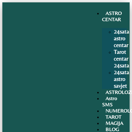
ASTRO
CENTAR
24sata
astro
centar
Tarot
centar
24sata
24sata
astro
savjet
ASTROLOZ
Astro
SMS
NUMEROLO
TAROT
MAGIJA
BLOG