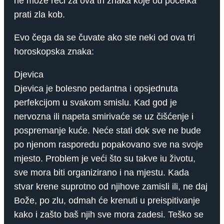
ne može reći za ova tri znaka koje od početka
prati zla kob.
Evo čega da se čuvate ako ste neki od ova tri
horoskopska znaka:
Djevica
Djevica je bolesno pedantna i opsjednuta
perfekcijom u svakom smislu. Kad god je
nervozna ili napeta smirivaće se uz čišćenje i
pospremanje kuće. Neće stati dok sve ne bude
po njenom rasporedu popakovano sve na svoje
mjesto. Problem je veći što su takve iu životu,
sve mora biti organizirano i na mjestu. Kada
stvar krene suprotno od njihove zamisli ili, ne daj
Bože, po zlu, odmah će krenuti u preispitivanje
kako i zašto baš njih sve mora zadesi. Teško se