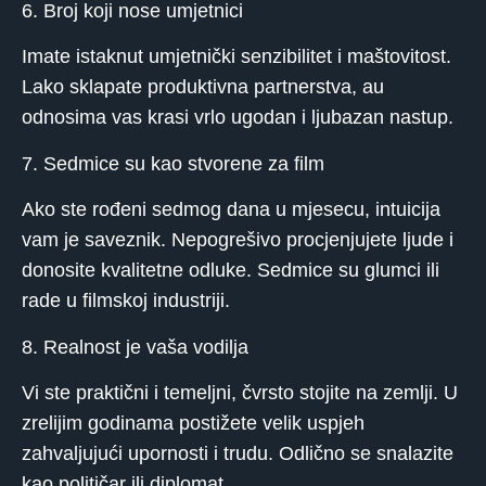
6. Broj koji nose umjetnici
Imate istaknut umjetnički senzibilitet i maštovitost.
Lako sklapate produktivna partnerstva, au
odnosima vas krasi vrlo ugodan i ljubazan nastup.
7. Sedmice su kao stvorene za film
Ako ste rođeni sedmog dana u mjesecu, intuicija
vam je saveznik. Nepogrešivo procjenjujete ljude i
donosite kvalitetne odluke. Sedmice su glumci ili
rade u filmskoj industriji.
8. Realnost je vaša vodilja
Vi ste praktični i temeljni, čvrsto stojite na zemlji. U
zrelijim godinama postižete velik uspjeh
zahvaljujući upornosti i trudu. Odlično se snalazite
kao političar ili diplomat.