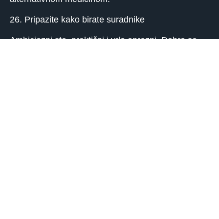
26. Pripazite kako birate suradnike
Ambiciozni ste, praktični i vrlo oprezni. Dobro se
snalazite u poslovima koji traže sistematičnost,
logičko procjenjivanje i duboku koncentraciju.
Najbolje je da poslove vodite sami.
27. Broj koji vam donosi ugled
Borbeni ste i neovisnog duha i lako napredujete.
Taj broj donosi korist onima koji se bave
medicinom, sportom, vojnim zanimanjima ili rade u
industriji.
28. Čelnici koji trebaju paziti na suradnike
Samouvjereni ste i komunikativni. Pazite kome