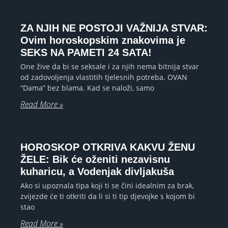
ZA NJIH NE POSTOJI VAŽNIJA STVAR:
Ovim horoskopskim znakovima je
SEKS NA PAMETI 24 SATA!
One žive da bi se seksale i za njih nema bitnija stvar
od zadovoljenja vlastitih tjelesnih potreba. OVAN
“Dama” bez blama. Kad se naloži, samo
Read More »
HOROSKOP OTKRIVA KAKVU ŽENU
ŽELE: Bik će oženiti nezavisnu
kuharicu, a Vodenjak divljakuša
Ako si upoznala tipa koji ti se čini idealnim za brak,
zvijezde će ti otkriti da li si ti tip djevojke s kojom bi
stao
Read More »