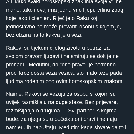
Ali, kako svaki horoskopski znak ima svoje vrline i
mane, tako i ovaj ima jednu vrlo lijepu vrlinu zbog
koje jako i cijenjen. Riječ je o Raku koji
jednostavno ne može prevariti osobu s kojom je,
bez obzira na to kakva je u vezi.
Rakovi su tijekom cijelog života u potrazi za
svojom pravom ljubavi i ne smiruju se dok je ne
pronađu. Međutim, do “one prave” je potrebno
proći kroz dosta veza vezica, što malo teže pada
ljudima rođenim pod ovim horoskopskim znakom.
Naime, Rakovi se vezuju za osobu s kojom su i
uvijek razmišljaju na duge staze. Bez prijevare,
razmišljanja o drugima … Svi partneri s kojima
bude, za njega su u početku oni pravi i nemaju
namjeru ih napuštaju. Međutim kada shvate da to i