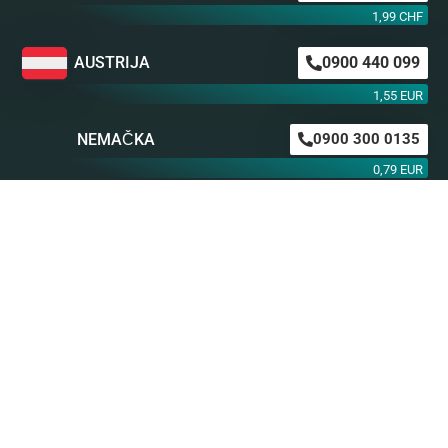
1,99 CHF
AUSTRIJA
0900 440 099
1,55 EUR
NEMAČKA
0900 300 0135
0,79 EUR
mob. od operatera
BiH m:tel
094 573 637
1,4 KM
BiH BH Telekom
094 250 407
1,4 KM