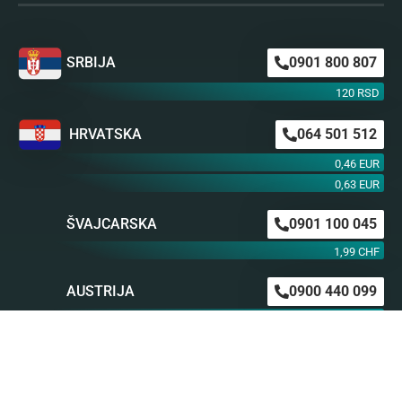
SRBIJA
0901 800 807
120 RSD
HRVATSKA
064 501 512
0,46 EUR
0,63 EUR
ŠVAJCARSKA
0901 100 045
1,99 CHF
AUSTRIJA
0900 440 099
1,55 EUR
NEMAČKA
0900 300 0135
0,79 EUR