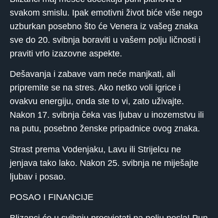
svakom smislu. Ipak emotivni život biće više nego
uzburkan posebno što će Venera iz vašeg znaka
sve do 20. svibnja boraviti u vašem polju ličnosti i
praviti vrlo izazovne aspekte.
Dešavanja i zabave vam neće manjkati, ali
pripremite se na stres. Ako netko voli igrice i
ovakvu energiju, onda ste to vi, zato uživajte.
Nakon 17. svibnja čeka vas ljubav u inozemstvu ili
na putu, posebno ženske pripadnice ovog znaka.
Strast prema Vodenjaku, Lavu ili Strijelcu ne
jenjava tako lako. Nakon 25. svibnja ne miješajte
ljubav i posao.
POSAO I FINANCIJE
Blizanci će u svibnju procvjetati na polju posla! Pun