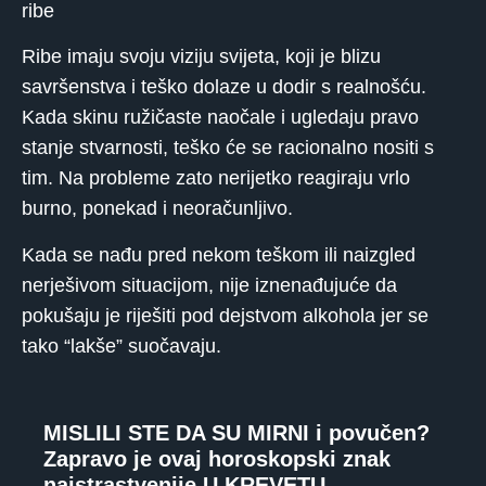
ribe
Ribe imaju svoju viziju svijeta, koji je blizu
savršenstva i teško dolaze u dodir s realnošću.
Kada skinu ružičaste naočale i ugledaju pravo
stanje stvarnosti, teško će se racionalno nositi s
tim. Na probleme zato nerijetko reagiraju vrlo
burno, ponekad i neoračunljivo.
Kada se nađu pred nekom teškom ili naizgled
nerješivom situacijom, nije iznenađujuće da
pokušaju je riješiti pod dejstvom alkohola jer se
tako “lakše” suočavaju.
MISLILI STE DA SU MIRNI i povučen?
Zapravo je ovaj horoskopski znak
najstrastvenije U KREVETU