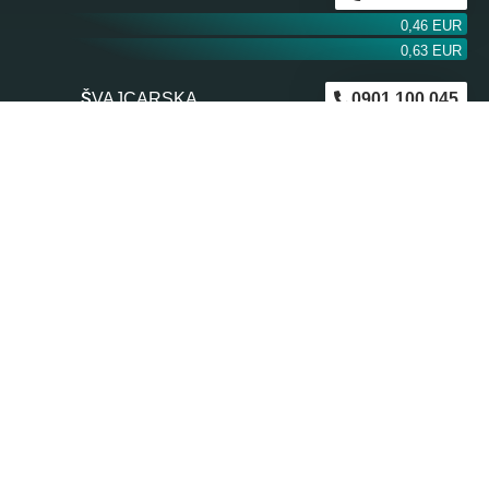
0,46 EUR
0,63 EUR
ŠVAJCARSKA
0901 100 045
1,99 CHF
AUSTRIJA
0900 440 099
1,55 EUR
NEMAČKA
0900 300 0135
0,79 EUR
mob. od operatera
BiH m:tel
094 573 637
1,4 KM
BiH BH Telekom
094 250 407